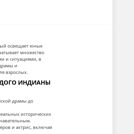
рый освещает юные
ватывает множество
ми и ситуациями, в
драмы и
ля взрослых.
ОДОГО ИНДИАНЫ
еской драмы до
реальных исторических
знавательным.
тёров и актрис, включая