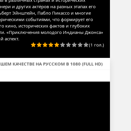
ы в различных странах и исторических
ери и других актёров на разных этапах его
льберт Эйнштейн, Пабло Пикассо и многие
торическими событиями, что формирует его
го кино, исторических фактов и глубоких
пути. «Приключения молодого Индианы Джонса»
 аспект.
(1 гол.)
М КАЧЕСТВЕ НА РУССКОМ В 1080 (FULL HD)