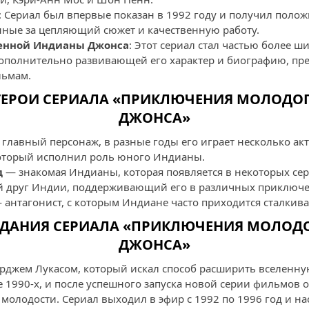
: Сериал был впервые показан в 1992 году и получил пол
нные за цепляющий сюжет и качественную работу.
енной Индианы Джонса
: Этот сериал стал частью более 
ополнительно развивающей его характер и биографию, п
ьмам.
ГЕРОИ СЕРИАЛА «ПРИКЛЮЧЕНИЯ МОЛОДО
ДЖОНСА»
главный персонаж, в разные годы его играет несколько акт
оторый исполнил роль юного Индианы.
д
— знакомая Индианы, которая появляется в некоторых сер
 друг Индии, поддерживающий его в различных приключе
 антагонист, с которым Индиане часто приходится сталкива
ЗДАНИЯ СЕРИАЛА «ПРИКЛЮЧЕНИЯ МОЛОД
ДЖОНСА»
рджем Лукасом, который искал способ расширить вселенн
е 1990-х, и после успешного запуска новой серии фильмов 
 молодости. Сериал выходил в эфир с 1992 по 1996 год и на