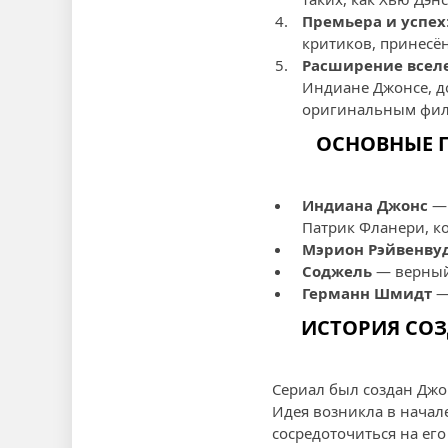
Премьера и успех
критиков, принесё
Расширение всел
Индиане Джонсе, д
оригинальным фил
ОСНОВНЫЕ 
Индиана Джонс
— 
Патрик Фланери, к
Мэрион Рэйвенву
Соджель
— верный
Германн Шмидт
—
ИСТОРИЯ СО
Сериал был создан Джо
Идея возникла в начал
сосредоточиться на его