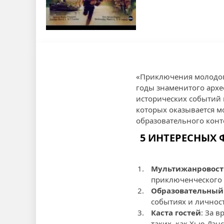
«Приключения молодог
годы знаменитого арх
исторических событий 
которых оказывается м
образовательного конте
5 ИНТЕРЕСНЫХ
Мультижанровост
приключенческого 
Образовательный
событиях и личност
Каста гостей
: За 
таких, как Хью Дэн