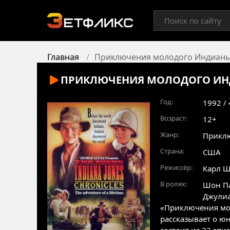
Главная
Приключения молодого Индиан
ПРИКЛЮЧЕНИЯ МОЛОДОГО И
Год:
1992 /
Возраст:
12+
Жанр:
Прикл
Страна:
США
Режиссёр:
Карл Ш
В ролях:
Шон П
Джулиа
«Приключения мо
рассказывает о ю