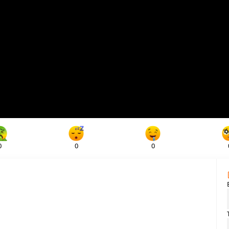
0
0
0