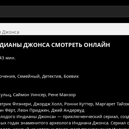
ы Джонса
НДИАНЫ ДЖОНСА
СМОТРЕТЬ ОНЛАЙН
 43 мин.
ючения
,
Семейный
,
Детектив
,
Боевик
ульц, Саймон Уинсер, Рене Манзор
атрик Флэнери
,
Джордж Холл
,
Ронни Куттер
,
Маргарет Тайзэ
н Фёрт
,
Леон Приджен
,
Джей Андервуд
лодого Индианы Джонса» — приключенческий сериал, соз
ных годах знаменитого археолога Индиана Джонса. Сериал о