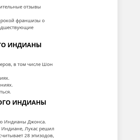
ожительные отзывы
широкой франшизы о
редшествующие
ГО ИНДИАНЫ
еров, в том числе Шон
иях.
ниях.
ться.
ОГО ИНДИАНЫ
ую Индианы Джонса.
о Индиане, Лукас решил
считывает 28 эпизодов,