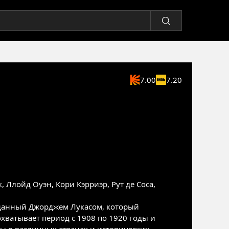
7.00
7.20
к
,
Ллойд Оуэн
,
Кори Кэрриэр
,
Рут де Соса
,
данный Джорджем Лукасом, который
хватывает период с 1908 по 1920 годы и