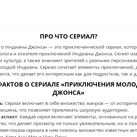
ПРО ЧТО СЕРИАЛ?
о Индианы Джонса» — это приключенческий сериал, кото
еолога и искателя приключений Индианы Джонса. Сюжет ох
и культур, а также знакомит зрителей с разными персонажа
олодой Индиана. Сериал сочетает элементы приключений, 
нта, что делает его интересным как для подростков, так и д
 ФАКТОВ О СЕРИАЛЕ «ПРИКЛЮЧЕНИЯ МОЛ
ДЖОНСА»
ь
: Сериал включает в себя множество жанров — от историч
экшена, что позволяет привлекать широкую аудиторию.
 аспект
: Каждая серия включает элементы, основанные на 
ях, что делает просмотр не только увлекательным, но и по
время показа сериала в нем снялись множество известных ак
си, Кэри-Анн Мос и Шон Пенн.