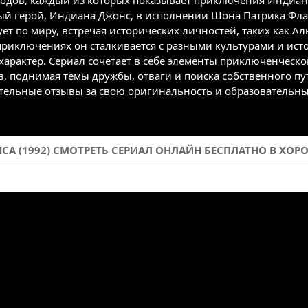
изодов, каждый из которых показывает приключения Индиан
ный герой, Индиана Джонс, в исполнении Шона Патрика Флан
ет по миру, встречая исторических личностей, таких как А
 приключениях он сталкивается с разными культурами и ис
характер. Сериал сочетает в себе элементы приключенческо
, поднимая темы дружбы, отваги и поиска собственного 
ельные отзывы за свою оригинальность и образовательный
1992) СМОТРЕТЬ СЕРИАЛ ОНЛАЙН БЕСПЛАТНО В ХОРОШЕ